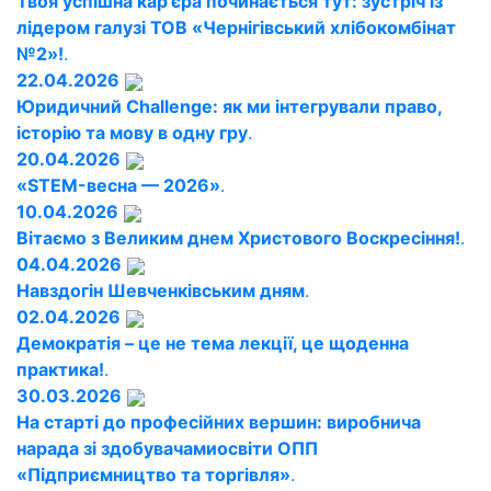
Твоя успішна кар’єра починається тут: зустріч із
лідером галузі ТОВ «Чернігівський хлібокомбінат
№2»!
.
22.04.2026
Юридичний Challenge: як ми інтегрували право,
історію та мову в одну гру
.
20.04.2026
«STEM-весна — 2026»
.
10.04.2026
Вітаємо з Великим днем Христового Воскресіння!
.
04.04.2026
Навздогін Шевченківським дням
.
02.04.2026
Демократія – це не тема лекції, це щоденна
практика!
.
30.03.2026
На старті до професійних вершин: виробнича
нарада зі здобувачамиосвіти ОПП
«Підприємництво та торгівля»
.