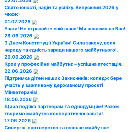
02.07.2026
Свято юності, надій та успіху. Випускний 2026 у
ЧКФК!
.
01.07.2026
Увага! Не втрачайте свій шанс! Ми чекаємо на Вас!
.
28.06.2026
З Днем Конституції України! Сила закону, воля
народу та єдність заради нашого майбутнього!
.
26.06.2026
Крок у професійне майбутнє – успішна атестація
.
22.06.2026
Підтримка дітей наших Захисників: коледж бере
участь у важливому державному проєкті
Мінветеранів!
.
18.06.2026
Щира подяка партнерам та однодумцям! Разом
творимо майбутнє кооперативної освіти!
.
17.06.2026
Синергія, партнерство та спільне майбутнє: