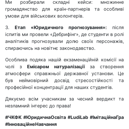
Ми розбирали складні кейси: множинне
громадянство для країн-партнерів та особливі
умови для військових волонтерів.
3.
Етап «Юридичного прогнозування»:
після
іспитів ми провели «Дебрифінг», де студенти в ролі
аналітиків прогнозували долю своїх персонажів,
спираючись на новітнє законодавство.
Особлива подяка нашій екзаменаційній комісії на
чолі з
Емісаром натуралізації
за створення
атмосфери справжньої державної установи. Це
був неймовірний досвід стресостійкості та
професійної концентрації для наших студентів.
Дякуємо всім учасникам за чесний вердикт та
незламний інтерес до права!
#ЧКФК
#ЮридичнаОсвіта
#LudiLab
#ІмітаційнаГра
#ІнноваційнеНавчання