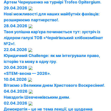
Артем Чернушенко на турнірі Trofeo Opitergium
.
29.04.2026
Нові можливості для наших майбутніх фахівців:
розширюємо партнерство!
.
28.04.2026
Твоя успішна кар’єра починається тут: зустріч із
лідером галузі ТОВ «Чернігівський хлібокомбінат
№2»!
.
22.04.2026
Юридичний Challenge: як ми інтегрували право,
історію та мову в одну гру
.
20.04.2026
«STEM-весна — 2026»
.
10.04.2026
Вітаємо з Великим днем Христового Воскресіння!
.
04.04.2026
Навздогін Шевченківським дням
.
02.04.2026
Демократія – це не тема лекції, це щоденна