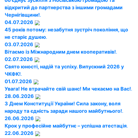
об'єднує зусилля з Носівською громадою та
відкритий до партнерства з іншими громадами
Чернігівщини!
.
04.07.2026
45 років потому: незабутня зустріч покоління, що
не старіє душею
.
03.07.2026
Вітаємо із Міжнародним днем кооперативів!
.
02.07.2026
Свято юності, надій та успіху. Випускний 2026 у
ЧКФК!
.
01.07.2026
Увага! Не втрачайте свій шанс! Ми чекаємо на Вас!
.
28.06.2026
З Днем Конституції України! Сила закону, воля
народу та єдність заради нашого майбутнього!
.
26.06.2026
Крок у професійне майбутнє – успішна атестація
.
22.06.2026