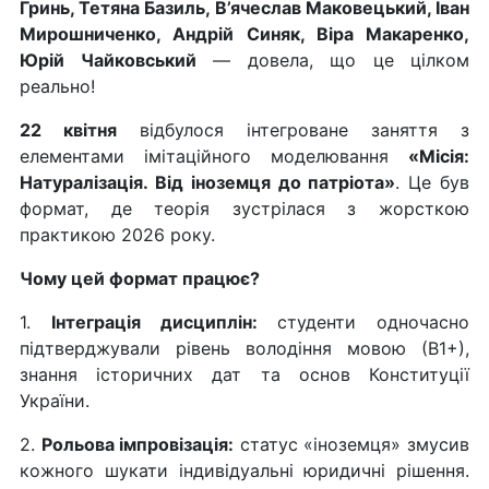
Гринь, Тетяна Базиль, В’ячеслав Маковецький, Іван
Мирошниченко, Андрій Синяк, Віра Макаренко,
Юрій Чайковський
— довела, що це цілком
реально!
22 квітня
відбулося інтегроване заняття з
елементами імітаційного моделювання
«Місія:
Натуралізація. Від іноземця до патріота»
. Це був
формат, де теорія зустрілася з жорсткою
практикою 2026 року.
Чому цей формат працює?
1.
Інтеграція дисциплін:
студенти одночасно
підтверджували рівень володіння мовою (В1+),
знання історичних дат та основ Конституції
України.
2.
Рольова імпровізація:
статус «іноземця» змусив
кожного шукати індивідуальні юридичні рішення.