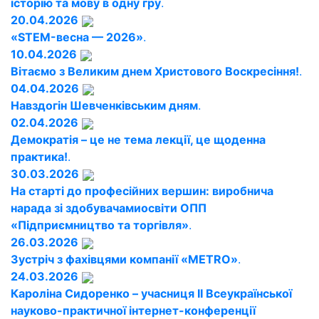
історію та мову в одну гру
.
20.04.2026
«STEM-весна — 2026»
.
10.04.2026
Вітаємо з Великим днем Христового Воскресіння!
.
04.04.2026
Навздогін Шевченківським дням
.
02.04.2026
Демократія – це не тема лекції, це щоденна
практика!
.
30.03.2026
На старті до професійних вершин: виробнича
нарада зі здобувачамиосвіти ОПП
«Підприємництво та торгівля»
.
26.03.2026
Зустріч з фахівцями компанії «METRO»
.
24.03.2026
Кароліна Сидоренко – учасниця ІІ Всеукраїнської
науково-практичної інтернет-конференції