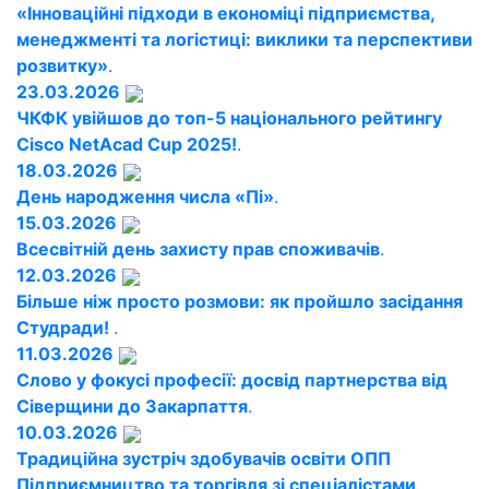
«Інноваційні підходи в економіці підприємства,
менеджменті та логістиці: виклики та перспективи
розвитку»
.
23.03.2026
ЧКФК увійшов до топ-5 національного рейтингу
Cisco NetAcad Cup 2025!
.
18.03.2026
День народження числа «Пі»
.
15.03.2026
Всесвітній день захисту прав споживачів
.
12.03.2026
Більше ніж просто розмови: як пройшло засідання
Студради!
.
11.03.2026
Слово у фокусі професії: досвід партнерства від
Сіверщини до Закарпаття
.
10.03.2026
Традиційна зустріч здобувачів освіти ОПП
Підприємництво та торгівля зі спеціалістами