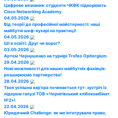
Цифрове визнання: студенти ЧКФК підкорюють
Cisco Networking Academy
.
04.05.2026
Від теорії до професійної майстерності: наші
майбутні шеф-кухарі на практиці!
.
04.05.2026
ШІ в освіті: Друг чи ворог?
.
03.05.2026
Артем Чернушенко на турнірі Trofeo Opitergium
.
29.04.2026
Нові можливості для наших майбутніх фахівців:
розширюємо партнерство!
.
28.04.2026
Твоя успішна кар’єра починається тут: зустріч із
лідером галузі ТОВ «Чернігівський хлібокомбінат
№2»!
.
22.04.2026
Юридичний Challenge: як ми інтегрували право,