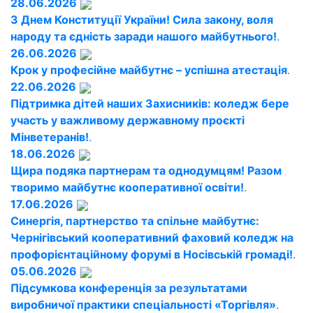
28.06.2026
З Днем Конституції України! Сила закону, воля
народу та єдність заради нашого майбутнього!
.
26.06.2026
Крок у професійне майбутнє – успішна атестація
.
22.06.2026
Підтримка дітей наших Захисників: коледж бере
участь у важливому державному проєкті
Мінветеранів!
.
18.06.2026
Щира подяка партнерам та однодумцям! Разом
творимо майбутнє кооперативної освіти!
.
17.06.2026
Синергія, партнерство та спільне майбутнє:
Чернігівський кооперативний фаховий коледж на
профорієнтаційному форумі в Носівській громаді!
.
05.06.2026
Підсумкова конференція за результатами
виробничої практики спеціальності «Торгівля»
.