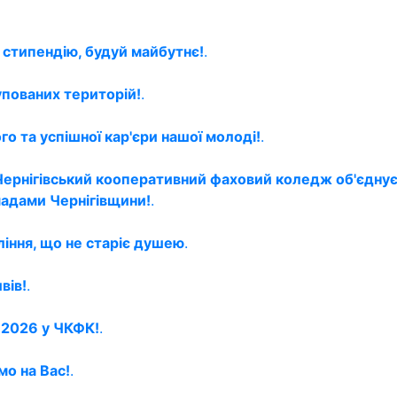
 стипендію, будуй майбутнє!
.
упованих територій!
.
о та успішної кар'єри нашої молоді!
.
Чернігівський кооперативний фаховий коледж об'єднує
мадами Чернігівщини!
.
ління, що не старіє душею
.
вів!
.
й 2026 у ЧКФК!
.
мо на Вас!
.