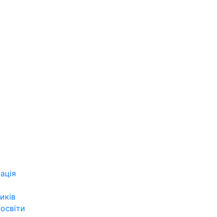
ація
иків
 освіти