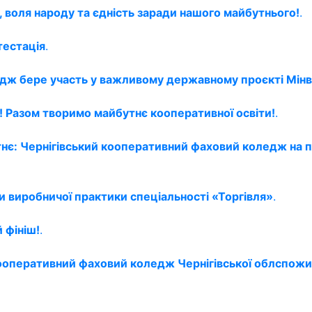
, воля народу та єдність заради нашого майбутнього!
.
тестація
.
едж бере участь у важливому державному проєкті Мінв
 Разом творимо майбутнє кооперативної освіти!
.
тнє: Чернігівський кооперативний фаховий коледж на 
и виробничої практики спеціальності «Торгівля»
.
 фініш!
.
 кооперативний фаховий коледж Чернігівської облспожи