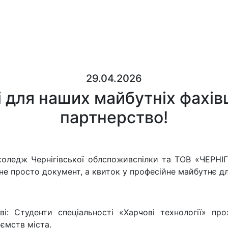
29.04.2026
 для наших майбутніх фахі
партнерство!
 коледж Чернігівської облспоживспілки та ТОВ «ЧЕРН
 не просто документ, а квиток у професійне майбутнє дл
і: Студенти спеціальності «Харчові технології» про
иємств міста.