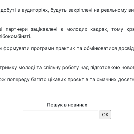
 здобуті в аудиторіях, будуть закріплені на реальному 
і партнери зацікавлені в молодих кадрах, тому к
ібокомбінаті.
 формувати програми практик та обмінюватися досвідо
тримку молоді та спільну роботу над підготовкою новог
тож попереду багато цікавих проєктів та смачних досягн
Пошук в новинах