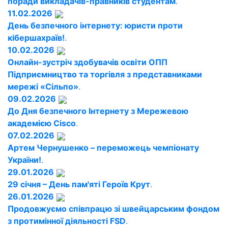
поради викладачів-правників студентам
.
11.02.2026
День безпечного інтернету: юристи проти
кібершахраїв!
.
10.02.2026
Онлайн-зустріч здобувачів освіти ОПП
Підприємництво та торгівля з представниками
мережі «Сільпо»
.
09.02.2026
До Дня безпечного Інтернету з Мережевою
академією Cisco
.
07.02.2026
Артем Чернушенко – переможець чемпіонату
України!
.
29.01.2026
29 січня – День пам'яті Героїв Крут
.
26.01.2026
Продовжуємо співпрацю зі швейцарським фондом
з протимінної діяльності FSD
.