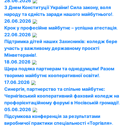
28.06.2026
З Днем Конституції України! Сила закону, воля
народу та єдність заради нашого майбутнього!
.
26.06.2026
Крок у професійне майбутнє – успішна атестація
.
22.06.2026
Підтримка дітей наших Захисників: коледж бере
участь у важливому державному проєкті
Мінветеранів!
.
18.06.2026
Щира подяка партнерам та однодумцям! Разом
творимо майбутнє кооперативної освіти!
.
17.06.2026
Синергія, партнерство та спільне майбутнє:
Чернігівський кооперативний фаховий коледж на
профорієнтаційному форумі в Носівській громаді!
.
05.06.2026
Підсумкова конференція за результатами
виробничої практики спеціальності «Торгівля»
.