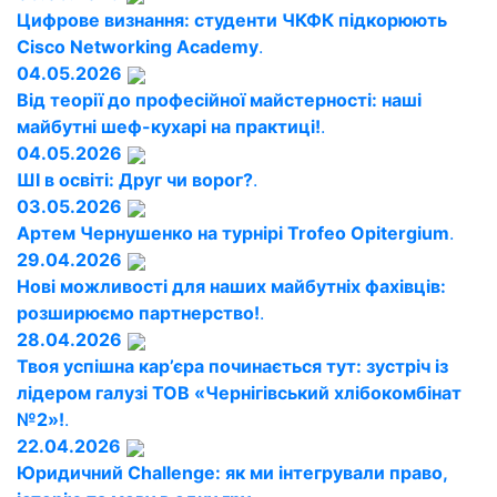
Цифрове визнання: студенти ЧКФК підкорюють
Cisco Networking Academy
.
04.05.2026
Від теорії до професійної майстерності: наші
майбутні шеф-кухарі на практиці!
.
04.05.2026
ШІ в освіті: Друг чи ворог?
.
03.05.2026
Артем Чернушенко на турнірі Trofeo Opitergium
.
29.04.2026
Нові можливості для наших майбутніх фахівців:
розширюємо партнерство!
.
28.04.2026
Твоя успішна кар’єра починається тут: зустріч із
лідером галузі ТОВ «Чернігівський хлібокомбінат
№2»!
.
22.04.2026
Юридичний Challenge: як ми інтегрували право,