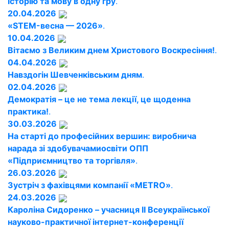
історію та мову в одну гру
.
20.04.2026
«STEM-весна — 2026»
.
10.04.2026
Вітаємо з Великим днем Христового Воскресіння!
.
04.04.2026
Навздогін Шевченківським дням
.
02.04.2026
Демократія – це не тема лекції, це щоденна
практика!
.
30.03.2026
На старті до професійних вершин: виробнича
нарада зі здобувачамиосвіти ОПП
«Підприємництво та торгівля»
.
26.03.2026
Зустріч з фахівцями компанії «METRO»
.
24.03.2026
Кароліна Сидоренко – учасниця ІІ Всеукраїнської
науково-практичної інтернет-конференції