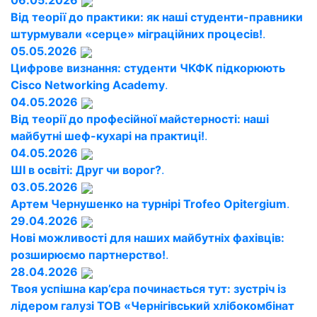
06.05.2026
Від теорії до практики: як наші студенти-правники
штурмували «серце» міграційних процесів!
.
05.05.2026
Цифрове визнання: студенти ЧКФК підкорюють
Cisco Networking Academy
.
04.05.2026
Від теорії до професійної майстерності: наші
майбутні шеф-кухарі на практиці!
.
04.05.2026
ШІ в освіті: Друг чи ворог?
.
03.05.2026
Артем Чернушенко на турнірі Trofeo Opitergium
.
29.04.2026
Нові можливості для наших майбутніх фахівців:
розширюємо партнерство!
.
28.04.2026
Твоя успішна кар’єра починається тут: зустріч із
лідером галузі ТОВ «Чернігівський хлібокомбінат