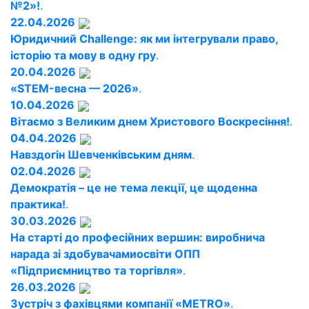
№2»!
.
22.04.2026
Юридичний Challenge: як ми інтегрували право,
історію та мову в одну гру
.
20.04.2026
«STEM-весна — 2026»
.
10.04.2026
Вітаємо з Великим днем Христового Воскресіння!
.
04.04.2026
Навздогін Шевченківським дням
.
02.04.2026
Демократія – це не тема лекції, це щоденна
практика!
.
30.03.2026
На старті до професійних вершин: виробнича
нарада зі здобувачамиосвіти ОПП
«Підприємництво та торгівля»
.
26.03.2026
Зустріч з фахівцями компанії «METRO»
.