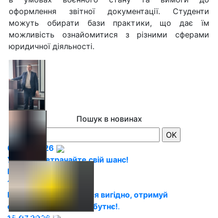
оформлення звітної документації. Студенти
можуть обирати бази практики, що дає їм
можливість ознайомитися з різними сферами
юридичної діяльності.
2025022001
Пошук в новинах
06.08.2026
Увага! Не втрачайте свій шанс!
2025022002
Ми чекаємо на Вас!
.
15.07.2026
ВСТУП 2026: Навчайся вигідно, отримуй
стипендію, будуй майбутнє!
.
2025022003